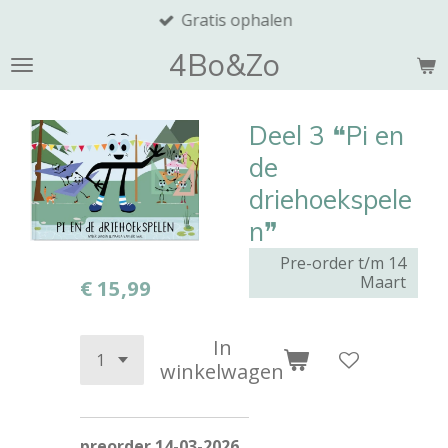
Gratis ophalen
Ga
direct
4Bo&Zo
naar
de
hoofdinhoud
Deel 3 ❝Pi en
de
driehoekspele
n❞
Pre-order t/m 14
Maart
€ 15,99
In
winkelwagen
preorder 14-03-2026