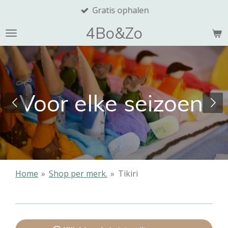
Gratis ophalen
Ga
direct
4Bo&Zo
naar
de
hoofdinhoud
Voor elke seizoen
Home
»
Shop per merk.
»
Tikiri