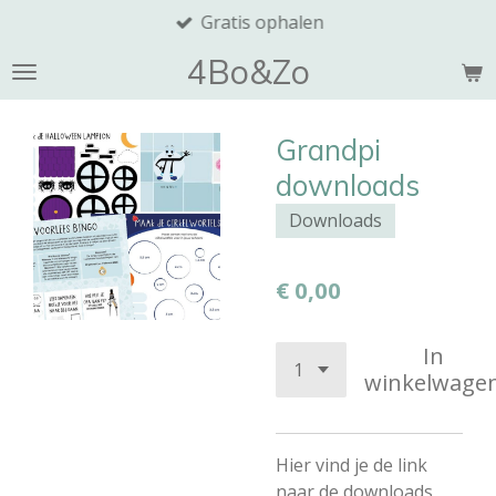
Gratis ophalen
Ga
direct
4Bo&Zo
naar
de
hoofdinhoud
Grandpi
downloads
Downloads
€ 0,00
In
winkelwage
Hier vind je de link
naar de downloads