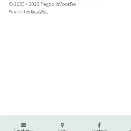
© 2023 - 2026 PegdollsVoorBo
Powered by
JouwWeb
E-mailadres
Kaart
Facebook
W