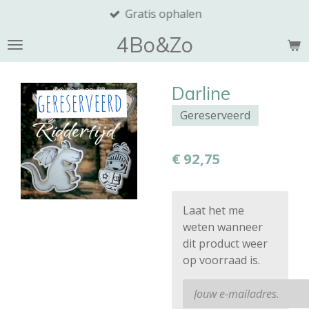
Gratis ophalen
Ga
direct
4Bo&Zo
naar
de
hoofdinhoud
Darline
Gereserveerd
€ 92,75
Laat het me
weten wanneer
dit product weer
op voorraad is.