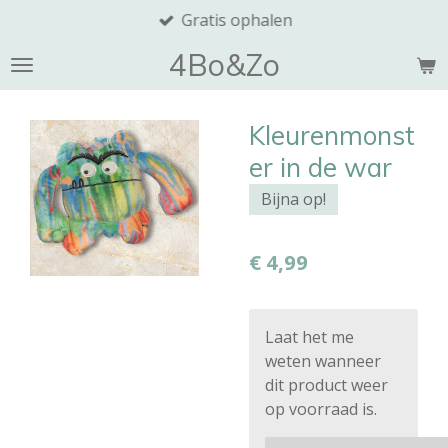
Gratis ophalen
Ga
direct
4Bo&Zo
naar
de
hoofdinhoud
Kleurenmonst
er in de war
Bijna op!
€ 4,99
Laat het me
weten wanneer
dit product weer
op voorraad is.