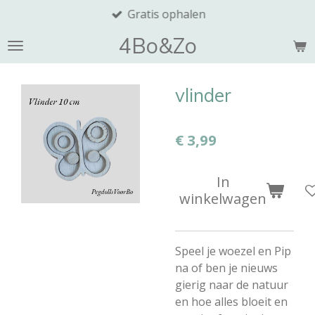
Gratis ophalen
Ga
direct
4Bo&Zo
naar
de
hoofdinhoud
vlinder
€ 3,99
In
winkelwagen
Speel je woezel en Pip
na of ben je nieuws
gierig naar de natuur
en hoe alles bloeit en