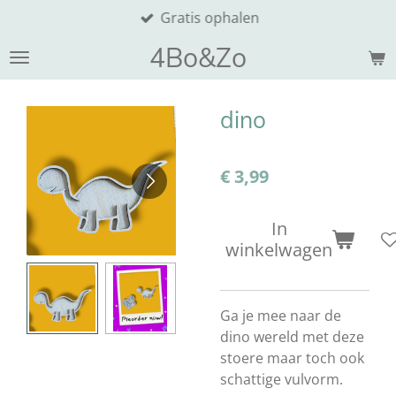
Gratis ophalen
Ga
direct
4Bo&Zo
naar
de
hoofdinhoud
dino
€ 3,99
In
winkelwagen
Ga je mee naar de
dino wereld met deze
stoere maar toch ook
schattige vulvorm.