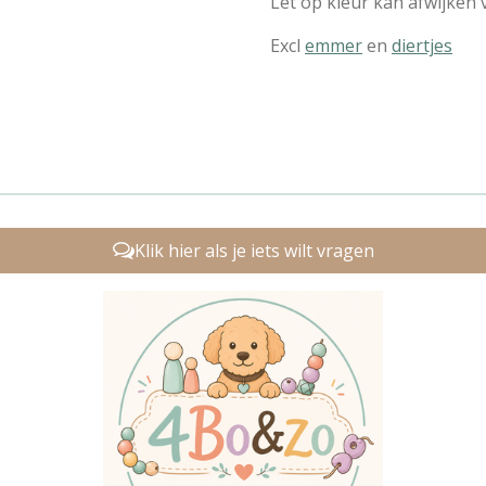
Let op kleur kan afwijken 
Excl
emmer
en
diertjes
Klik hier als je iets wilt vragen