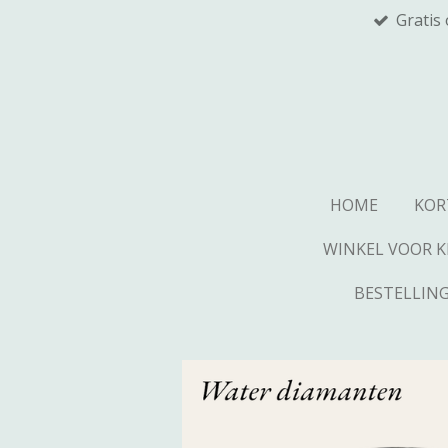
Gratis
Ga
direct
naar
de
hoofdinhoud
HOME
KOR
WINKEL VOOR K
BESTELLING