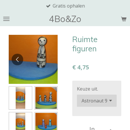
Gratis ophalen
Ga
direct
4Bo&Zo
naar
de
hoofdinhoud
Ruimte
figuren
€ 4,75
Keuze uit.
In