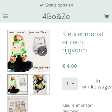
Gratis ophalen
Ga
direct
4Bo&Zo
naar
de
hoofdinhoud
Kleurenmonst
er recht
rijgvorm
€ 4,00
In
winkelwage
Kleurenmonster
rijgvorm.