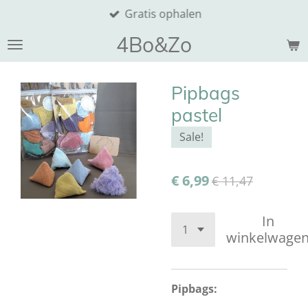
Gratis ophalen
Ga
direct
4Bo&Zo
naar
de
hoofdinhoud
Pipbags
pastel
Sale!
€ 6,99
€ 11,47
In
winkelwage
Pipbags: